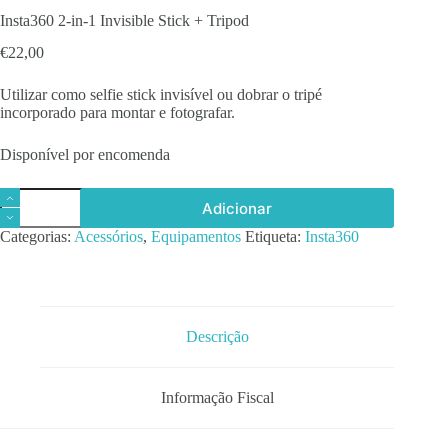
Insta360 2-in-1 Invisible Stick + Tripod
€
22,00
Utilizar como selfie stick invisível ou dobrar o tripé
incorporado para montar e fotografar.
Disponível por encomenda
Quantidade
Adicionar
de
Insta360
Categorias:
Acessórios
,
Equipamentos
Etiqueta:
Insta360
2-
in-
1
Invisible
Stick
+
Descrição
Tripod
Informação Fiscal