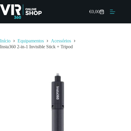
Pular
para
Insta360 2-in-1 Invisible Stick + Tripod
€
0,00
o
Adicionar
€
22,00
Carrinho
conteúdo
Disponível por encomenda
de
compras
Início
Equipamentos
Acessórios
Insta360 2-in-1 Invisible Stick + Tripod