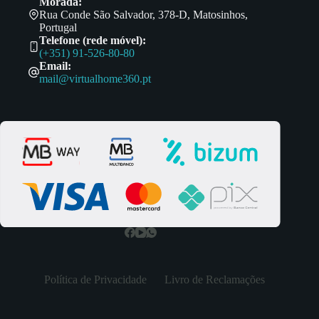
Morada:
Rua Conde São Salvador, 378-D, Matosinhos,
Portugal
Telefone (rede móvel):
(+351) 91-526-80-80
Email:
mail@virtualhome360.pt
Política de Privacidade
Livro de Reclamações