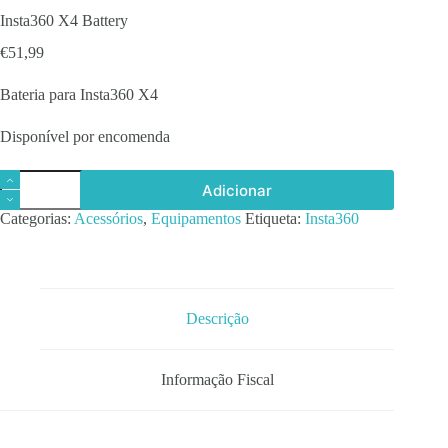
Insta360 X4 Battery
€
51,99
Bateria para Insta360 X4
Disponível por encomenda
Quantidade
Adicionar
de
Insta360
Categorias:
Acessórios
,
Equipamentos
Etiqueta:
Insta360
X4
Battery
Descrição
Informação Fiscal