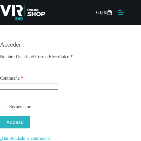
Saltar
al
€
0,00
contenido
Carro
de
compras
Acceder
Obligatorio
Nombre Usuario el Correo Electrónico
*
Obligatorio
Contraseña
*
Recuérdame
Acceso
¿Has olvidado la contraseña?