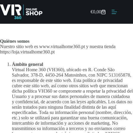
Saltar
al
€
0,00
contenido
Carro
de
compras
Quiénes somos
Nuestro sitio web es www.virtualhome360.pt y nuestra tienda
https://loja.virtualhome360.pt
Ámbito general
Virtual Home 360 (VH360), ubicado en R. Conde São
Salvador, 378-D, 4450-264 Matosinhos, con NIPC 513165878,
es responsable de este sitio web. Esta política de privacidad
cubre este sitio web, así como otros sitios web que mencionan
dicha política VH360 se compromete a respetar la privacidad del
Usuario y a procesar sus datos personales de manera cuidadosa
y confidencial, de acuerdo con las leyes aplicables. Los datos no
serán tratados para ninguna finalidad distinta de las aquí
especificadas. Toda su información personal (nombre, dirección,
etc.) solo se utilizará para garantizar una buena comunicación,
intercambio de información y acciones de marketing. No
transmitimos su información a terceros y no enviamos correo