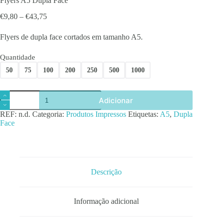
Flyers A5 Dupla Face
Price
€
9,80
–
€
43,75
range:
€9,80
Flyers de dupla face cortados em tamanho A5.
through
€43,75
Quantidade
50
75
100
200
250
500
1000
Quantidade
Adicionar
de
Flyers
REF:
n.d.
Categoria:
Produtos Impressos
Etiquetas:
A5
,
Dupla
A5
Face
Dupla
Face
Descrição
Informação adicional