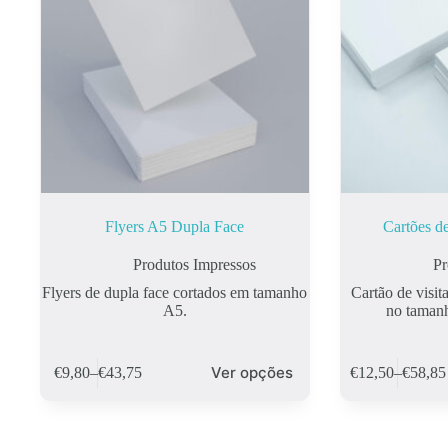
Flyers A5 Dupla Face
Cartões d
Produtos Impressos
Pr
Flyers de dupla face cortados em tamanho
Cartão de visit
A5.
no taman
This
This
Ver opções
€
9,80
–
€
43,75
€
12,50
–
€
58,85
product
product
Price
Price
has
has
range:
range:
multiple
multiple
€9,80
€12,50
variants.
variants.
through
through
The
The