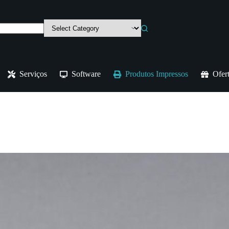
tiple
iants.
e
ions
y
sen
Serviços
Software
Produtos Impressos
Ofer
duct
e