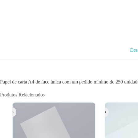
A4
de
face
única
Des
Papel de carta A4 de face única com um pedido mínimo de 250 unidad
Produtos Relacionados