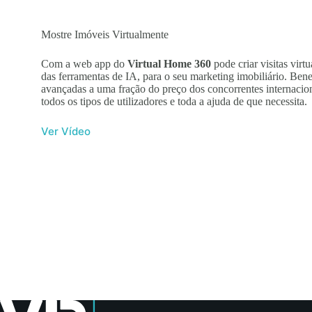
€43,75
€58,85
options
options
may
may
Mostre Imóveis Virtualmente
be
be
chosen
chosen
on
on
Com a web app do
Virtual Home 360
pode criar visitas virtu
the
the
das ferramentas de IA, para o seu marketing imobiliário. Bene
product
product
avançadas a uma fração do preço dos concorrentes internacio
page
page
todos os tipos de utilizadores e toda a ajuda de que necessita.
Ver Vídeo