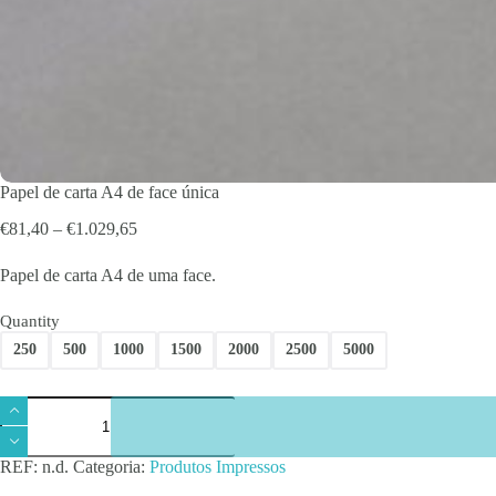
Papel de carta A4 de face única
Price
€
81,40
–
€
1.029,65
range:
€81,40
Papel de carta A4 de uma face.
through
€1.029,65
Quantity
250
500
1000
1500
2000
2500
5000
Quantidade
de
Papel
de
REF:
n.d.
Categoria:
Produtos Impressos
carta