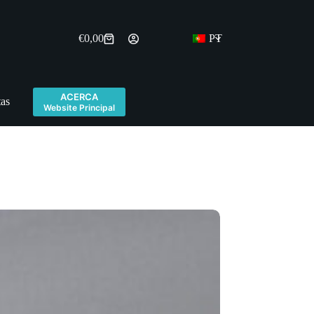
€
0,00
PT
Carrinho
de
compras
ACERCA
tas
Website Principal