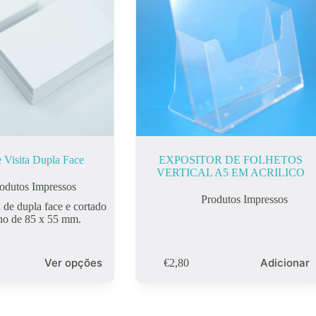
e Visita Dupla Face
EXPOSITOR DE FOLHETOS
VERTICAL A5 EM ACRILICO
odutos Impressos
Produtos Impressos
a de dupla face e cortado
ho de 85 x 55 mm.
Ver opções
Adicionar
€
2,80