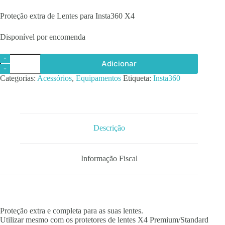
Proteção extra de Lentes para Insta360 X4
Disponível por encomenda
Quantidade
Adicionar
de
Insta360
Categorias:
Acessórios
,
Equipamentos
Etiqueta:
Insta360
X4
Lens
Cap
Descrição
Informação Fiscal
Proteção extra e completa para as suas lentes.
Utilizar mesmo com os protetores de lentes X4 Premium/Standard