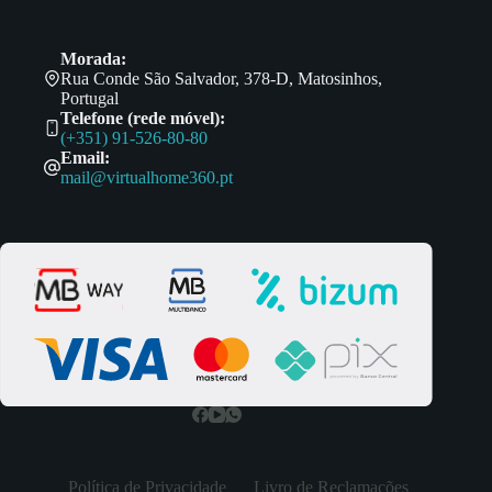
Morada:
Rua Conde São Salvador, 378-D, Matosinhos,
Portugal
Telefone (rede móvel):
(+351) 91-526-80-80
Email:
mail@virtualhome360.pt
Política de Privacidade
Livro de Reclamações