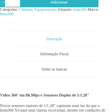
Adicionar
de
Insta360
Categorias:
Câmaras
,
Equipamentos
Etiqueta:
Insta360
Marca:
X5
Insta360
Descrição
Informação Fiscal
Sobre as marcas
Vídeo 360° em 8K30fps e Sensores Duplos de 1/1.28″
Novos sensores maiores de 1/1.28″ capturam mais luz do que a
Insta360 X4 para uma clareza excecional, mesmo em condições de