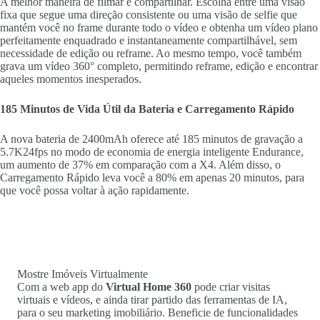
A melhor maneira de filmar e compartilhar. Escolha entre uma visão
fixa que segue uma direção consistente ou uma visão de selfie que
mantém você no frame durante todo o vídeo e obtenha um vídeo plano
perfeitamente enquadrado e instantaneamente compartilhável, sem
necessidade de edição ou reframe. Ao mesmo tempo, você também
grava um vídeo 360° completo, permitindo reframe, edição e encontrar
aqueles momentos inesperados.
185 Minutos de Vida Útil da Bateria e Carregamento Rápido
A nova bateria de 2400mAh oferece até 185 minutos de gravação a
5.7K24fps no modo de economia de energia inteligente Endurance,
um aumento de 37% em comparação com a X4. Além disso, o
Carregamento Rápido leva você a 80% em apenas 20 minutos, para
que você possa voltar à ação rapidamente.
Mostre Imóveis Virtualmente
Com a web app do
Virtual Home 360
pode criar visitas
virtuais e vídeos, e ainda tirar partido das ferramentas de IA,
para o seu marketing imobiliário. Beneficie de funcionalidades